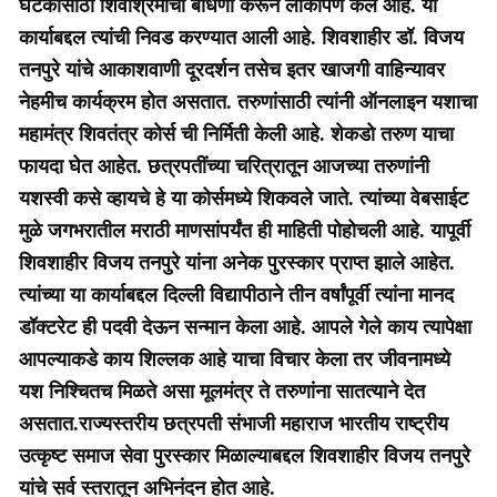
घटकांसाठी शिवाश्रमाची बांधणी करून लोकार्पण केले आहे. या
कार्याबद्दल त्यांची निवड करण्यात आली आहे. शिवशाहीर डॉ. विजय
तनपुरे यांचे आकाशवाणी दूरदर्शन तसेच इतर खाजगी वाहिन्यावर
नेहमीच कार्यक्रम होत असतात. तरुणांसाठी त्यांनी ऑनलाइन यशाचा
महामंत्र शिवतंत्र कोर्स ची निर्मिती केली आहे. शेकडो तरुण याचा
फायदा घेत आहेत. छत्रपतींच्या चरित्रातून आजच्या तरुणांनी
यशस्वी कसे व्हायचे हे या कोर्समध्ये शिकवले जाते. त्यांच्या वेबसाईट
मुळे जगभरातील मराठी माणसांपर्यंत ही माहिती पोहोचली आहे. यापूर्वी
शिवशाहीर विजय तनपुरे यांना अनेक पुरस्कार प्राप्त झाले आहेत.
त्यांच्या या कार्याबद्दल दिल्ली विद्यापीठाने तीन वर्षांपूर्वी त्यांना मानद
डॉक्टरेट ही पदवी देऊन सन्मान केला आहे. आपले गेले काय त्यापेक्षा
आपल्याकडे काय शिल्लक आहे याचा विचार केला तर जीवनामध्ये
यश निश्चितच मिळते असा मूलमंत्र ते तरुणांना सातत्याने देत
असतात.राज्यस्तरीय छत्रपती संभाजी महाराज भारतीय राष्ट्रीय
उत्कृष्ट समाज सेवा पुरस्कार मिळाल्याबद्दल शिवशाहीर विजय तनपुरे
यांचे सर्व स्तरातून अभिनंदन होत आहे.