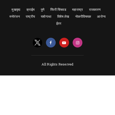
मुखपृष्ठ
क्राईम
पुणे
पिंपरी चिंचवड
महाराष्ट्र
राजकारण
मनोरंजन
राष्ट्रीय
यशोगाथा
विशेष लेख
नोकरीविषयक
आरोग्य
ईतर
All Rights Reserved