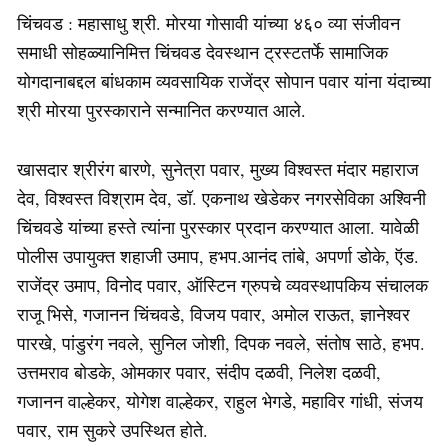
चिंचवड : महासाधु श्री. मोरया गोसावी यांच्या ४६० व्या संजीवन
समाधी सोहळ्यानिमित्त चिंचवड देवस्थान ट्रस्टतर्फे सामाजिक
योगदानाबद्दल बांधकाम व्यवसायिक राजेंद्र सोपान पवार यांना यंदाच्या
श्री मोरया पुरस्काराने सन्मानित करण्यात आले.
खासदार श्रीरंग बारणे, सुनेत्रा पवार, मुख्य विश्वस्त मंदार महाराज
देव, विश्वस्त विश्राम देव, डॉ. एकनाथ खेडेकर नगरसेविका अश्विनी
चिंचवडे यांच्या हस्ते त्यांना पुरस्कार प्रदान करण्यात आला. यावेळी
पोलीस उपायुक्त शहाजी उमाप, हभप.आनंद तांबे, अपर्णा डोके, ऍड.
राजेंद्र उमाप, विनोद पवार, ऑस्टिन ग्रुपचे व्यवस्थापकिय संचालक
राजू भिसे, गजानन चिंचवडे, विजय पवार, अमोल राऊत, ज्ञानेश्वर
पारखे, पांडुरंग नवले, सुनिल जोशी, दिपक नवले, संतोष साठे, हभप.
उत्तमराव बोडके, ओमकार पवार, संदीप दळवी, निलेश दळवी,
गजानन वाल्हेकर, योगेश वाल्हेकर, राहुल भेगडे, महाविर गांधी, संजय
पवार, राम सुकरे उपस्थित होते.