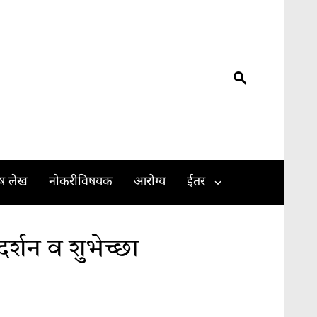
ेष लेख
नोकरीविषयक
आरोग्य
ईतर
गदर्शन व शुभेच्छा