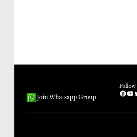
Follow
Face
Yo
T
Join Whatsapp Group