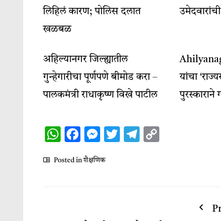
लिहिलं कारण; पोलिस दलात
उमेदवारांची
खळबळ
अहिल्यानगर जिल्ह्यातील
Ahilyanaga
गुन्हेगारीचा पूर्णपणे बीमोड करा –
यांचा ‘राज्
पालकमंत्री राधाकृष्ण विखे पाटील
पुरस्काराने
WhatsApp
Facebook
Messenger
Twitter
Telegram
Copy
Link
Posted in
शैक्षणिक
P