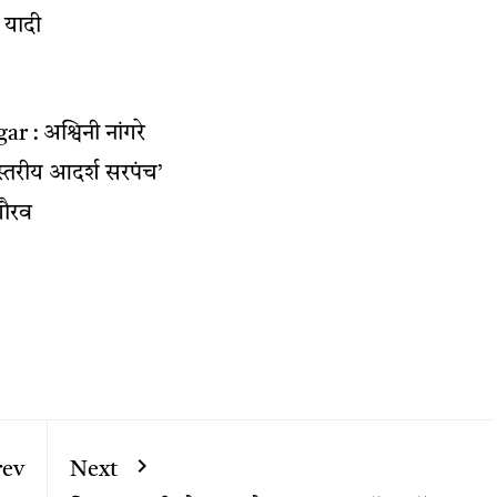
 यादी
r : अश्विनी नांगरे
यस्तरीय आदर्श सरपंच’
 गौरव
rev
Next