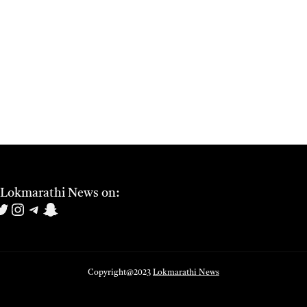
 Lokmarathi News on:
book
uTube
witter
Instagram
Telegram
Snapchat
Copyright@2023
Lokmarathi News