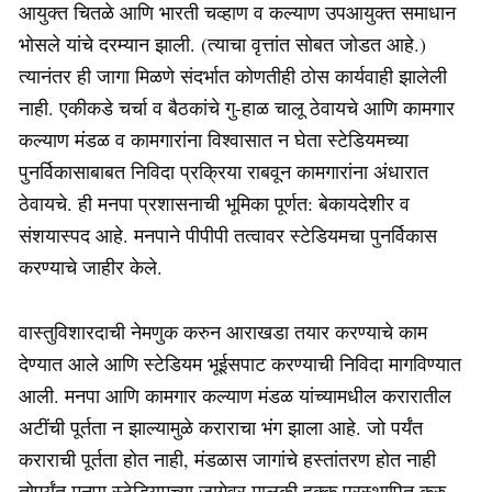
आयुक्‍त चितळे आणि भारती चव्हाण व कल्याण उपआयुक्त समाधान
भोसले यांचे दरम्यान झाली. (त्याचा वृत्तांत सोबत जोडत आहे.)
त्यानंतर ही जागा मिळणे संदर्भात कोणतीही ठोस कार्यवाही झालेली
नाही. एकीकडे चर्चा व बैठकांचे गु-हाळ चालू ठेवायचे आणि कामगार
कल्याण मंडळ व कामगारांना विश्वासात न घेता स्टेडियमच्या
पुनर्विकासाबाबत निविदा प्रक्रिया राबवून कामगारांना अंधारात
ठेवायचे. ही मनपा प्रशासनाची भूमिका पूर्णत: बेकायदेशीर व
संशयास्पद आहे. मनपाने पीपीपी तत्वावर स्टेडियमचा पुनर्विकास
करण्याचे जाहीर केले.
वास्तुविशारदाची नेमणुक करुन आराखडा तयार करण्याचे काम
देण्यात आले आणि स्टेडियम भूईसपाट करण्याची निविदा मागविण्यात
आली. मनपा आणि कामगार कल्याण मंडळ यांच्यामधील करारातील
अटींची पूर्तता न झाल्यामुळे कराराचा भंग झाला आहे. जो पर्यंत
कराराची पूर्तता होत नाही, मंडळास जागांचे हस्तांतरण होत नाही
तोपर्यंत मनपा स्टेडियमच्या जागेवर मालकी हक्क प्रस्थापित करु