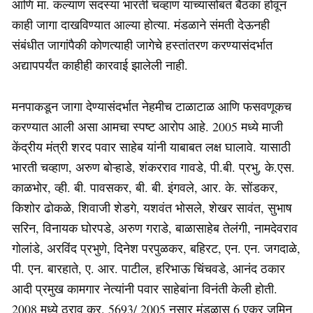
आणि मा. कल्याण सदस्या भारती चव्हाण यांच्यासोबत बैठका होवून
काही जागा दाखविण्यात आल्या होत्या. मंडळाने संमती देऊनही
संबंधीत जागांपैकी कोणत्याही जागेचे हस्तांतरण करण्यासंदर्भात
अद्यापपर्यंत काहीही कारवाई झालेली नाही.
मनपाकडून जागा देण्यासंदर्भात नेहमीच टाळाटाळ आणि फसवणूकच
करण्यात आली असा आमचा स्पष्ट आरोप आहे. 2005 मध्ये माजी
केंद्रीय मंत्री शरद पवार साहेब यांनी याबाबत लक्ष घालावे. यासाठी
भारती चव्हाण, अरुण बोऱ्हाडे, शंकरराव गावडे, पी.बी. प्रभु, के.एस.
काळभोर, व्ही. बी. पावसकर, बी. बी. इंगवले, आर. के. सोंडकर,
किशोर ढोकळे, शिवाजी शेडगे, यशवंत भोसले, शेखर सावंत, सुभाष
सरिन, विनायक घोरपडे, अरुण गराडे, बाळासाहेब तेलंगी, नामदेवराव
गोलांडे, अरविंद प्रभुणे, दिनेश परपुळकर, बहिरट, एन. एन. जगदाळे,
पी. एन. बारहाते, ए. आर. पाटील, हरिभाऊ चिंचवडे, आनंद ठकार
आदी प्रमुख कामगार नेत्यांनी पवार साहेबांना विनंती केली होती.
2008 मध्ये ठराव क्र. 5693/ 2005 नुसार मंडळास 6 एकर जमिन