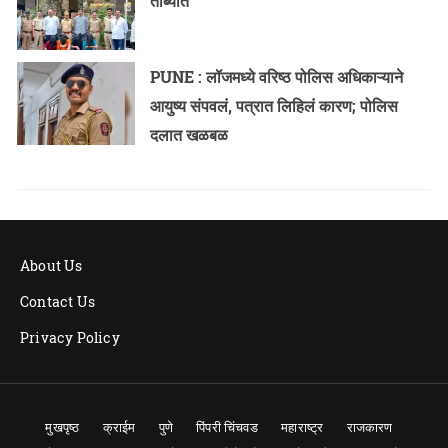
ताब्यात
PUNE : लॉजमध्ये वरिष्ठ पोलिस अधिकाऱ्याने
आयुष्य संपवलं, पत्रात लिहिलं कारण; पोलिस
दलात खळबळ
About Us
Contact Us
Privacy Policy
मुखपृष्ठ
क्राईम
पुणे
पिंपरी चिंचवड
महाराष्ट्र
राजकारण