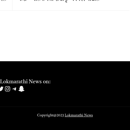
 Lokmarathi News on:
book
uTube
witter
Instagram
Telegram
Snapchat
Copyright@2023
Lokmarathi News