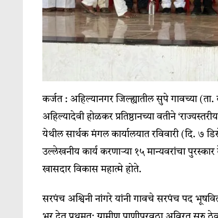
कर्जत : अहिल्यानगर जिल्ह्यातील सुपे गावच्या (ता. कर
अहिल्यादेवी होळकर प्रतिष्ठानच्या वतीने ‘राज्यस्
येथील सार्थक मंगल कार्यालयात रविवारी (दि. ७ डिसें
उल्लेखनीय कार्य करणाऱ्या १५ मान्यवरांचा पुरस्कार 
खासदार विकास महात्मे होते.
सरपंच अश्विनी नांगरे यांनी गावचे सरपंच पद भूषव
भर देत प्रथमत: ग्रामीण पाणीपुरवठा अविरत सुरु ठेव