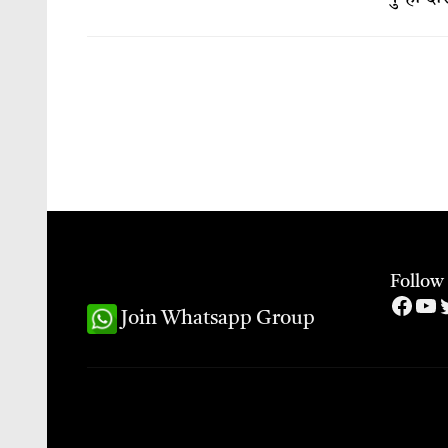
Follow
Face
Yo
T
Join Whatsapp Group