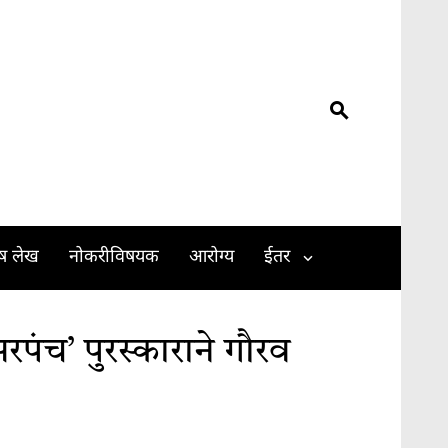
ेष लेख
नोकरीविषयक
आरोग्य
ईतर
रपंच’ पुरस्काराने गौरव