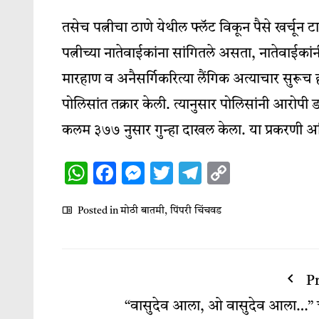
तसेच पत्नीचा ठाणे येथील फ्लॅट विकून पैसे खर्चून टा
पत्नीच्या नातेवाईकांना सांगितले असता, नातेवाईका
मारहाण व अनैसर्गिकरित्या लैंगिक अत्याचार सुरूच ह
पोलिसांत तक्रार केली. त्यानुसार पोलिसांनी आरोपी
कलम ३७७ नुसार गुन्हा दाखल केला. या प्रकरणी
WhatsApp
Facebook
Messenger
Twitter
Telegram
Copy
Link
Posted in
मोठी बातमी
,
पिंपरी चिंचवड
P
“वासुदेव आला, ओ वासुदेव आला…” च