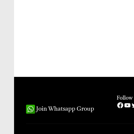
Follow
Face
Yo
T
Join Whatsapp Group