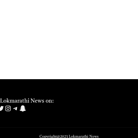
 Lokmarathi News on:
book
uTube
witter
Instagram
Telegram
Snapchat
Copyright@2023
Lokmarathi News