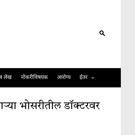
ेष लेख
नोकरीविषयक
आरोग्य
ईतर
णाऱ्या भोसरीतील डॉक्टरवर