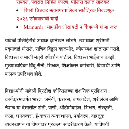
संपवलं, पत्रात लिहिलं कारण; पोलिस दलात खळबळ
पिंपरी चिंचवड महानगरपालिका सार्वत्रिक निवडणूक
२०२६ उमेदवारांची यादी
Mamurdi : मामुर्डीत सोसायटी पार्किंगमध्ये गांजा जप्त
यावेळी पीसीईटीचे अध्यक्ष ज्ञानेश्वर लांडगे, उपाध्यक्षा श्रीमती
पद्माताई भोसले, सचिव विठ्ठल काळभोर, कोषाध्यक्ष शांताराम गराडे,
विश्वस्त व माजी मंत्री हर्षवर्धन पाटील, विश्वस्त भाईजान काझी,
मुख्याध्यपिका बिंदू सैनी, शिक्षक, शिक्षकेतर कर्मचारी, विद्यार्थी आणि
पालक उपस्थित होते.
विद्यार्थ्यांनी यावेळी ब्रिटीश कौन्सिलच्या शैक्षणिक प्रशिक्षण
कार्यक्रमांतर्गत भारत, जर्मनी, फ्रान्स, बांगलादेश, श्रीलंका आणि
नेपाळ या देशातील शेती, पाणी, ऑटोमोबाईल, शिक्षण, संस्कृती,
कला, घनकचरा, ई-कचरा व्यवस्थापन, पर्यावरण, वाहतूक
व्यवस्थापन या विषयावर प्रकल्प सादरीकरण केले. याविषयी