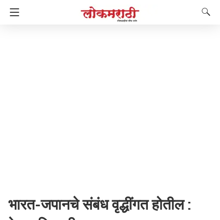
भारत-जपानचे संबंध वृद्धींगत होतील :