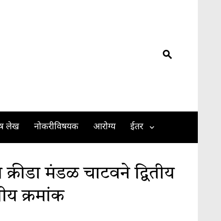
ेष लेख
नोकरीविषयक
आरोग्य
ईतर
 क्रीडा मंडळ चाटवने द्वितीय
ीय क्रमांक