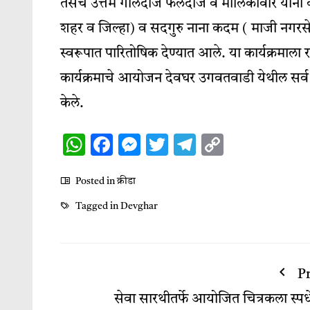
तसेंच उत्तम गोलंदाज फलंदाज व मालिकावीर यांना काम
शहर व जिल्हा) व सदगुरु नाना कदम ( माजी नगरसेवक
स्वरूपात पारितोषिक देण्यात आले. या कार्यक्रमाला
कार्यक्रमाचे आयोजन देवघर उगवतवाडी येथील सर्व य
केले.
WhatsApp
Facebook
Messenger
Twitter
Telegram
Copy
Link
Posted in
क्रीडा
Tagged in
Devghar
P
सेवा सारथीतर्फे आयोजित चित्रकला स्पर्ध