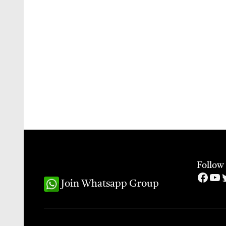
Follow
Face
Yo
T
Join Whatsapp Group