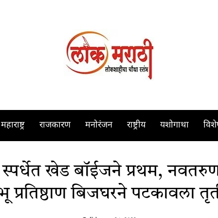
महाराष्ट्र
राजकारण
मनोरंजन
राष्ट्रीय
यशोगाथा
विश
्पर्धेत खेड बॉईजने प्रथम, नवतरुण
ू प्रतिष्ठाण बिजघरने पटकावला तृत