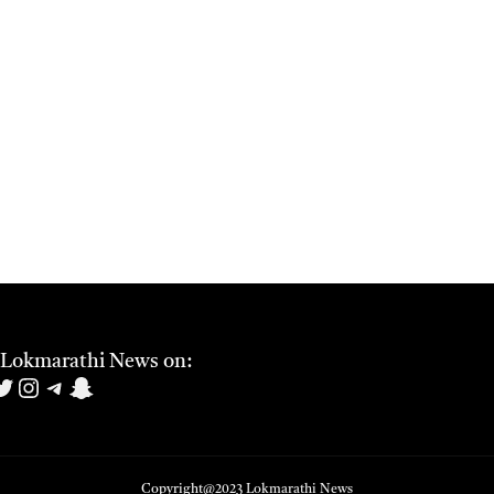
 Lokmarathi News on:
book
uTube
witter
Instagram
Telegram
Snapchat
Copyright@2023
Lokmarathi News