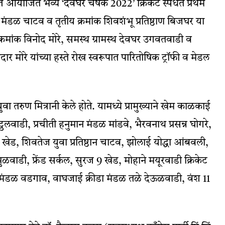
त आयोजित भव्य ‘देवघर चषक 2022’ क्रिकेट स्पर्धेत प्रथम
ा मंडळ चाटव व तृतीय क्रमांक शिवशंभू प्रतिष्ठाण बिजघर या
क्रमांक विनोद मोरे, समस्थ ग्रामस्थ देवघर उगवतवाडी व
मंदार मोरे यांच्या हस्ते रोख स्वरूपात पारितोषिक ट्रॉफी व मेडल
 तरुण मित्रानी केले होते. यामध्ये प्रामुख्याने खेम काळकाई
ट्ठलवाडी, प्रचीती हनुमान मंडळ मांडवे, भैरवनाथ प्रसन्न घोगरे,
ेड, शिवतेज युवा प्रतिष्ठान चाटव, झोलाई योद्धा आंबवली,
ाडी, फ्रेंड सर्कल, सुरज 9 खेड, मोहाने मयूरवाडी क्रिकेट
मंडळ वडगाव, वाघजाई क्रीडा मंडळ तळे देऊळवाडी, वंश 11