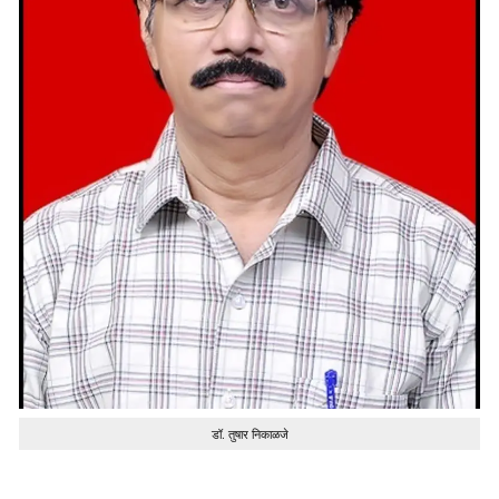
डॉ. तुषार निकाळजे