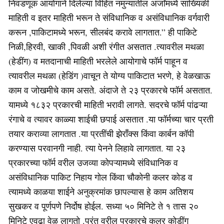
निवडणूक आयोगाने दिलेल्या विहित नमुन्यातील अर्जांमध्ये सांख्यिकी
माहिती व इतर माहिती भरून ते संविधानिक व असंविधानिक वर्गवारी
करून ,पाकिटामध्ये भरून, सीलबंद करावे लागतात.” ही पाकिटे
निळी,हिरवी, खाकी ,पिवळी अशी रंगीत असतात .त्यावरील मथळा
(हेडींग) व मतदानाची माहिती भरलेले आयोगाचे फॉर्म पाहून व
त्यावरील मथळा (हेडिंग )वाचून ते योग्य पाकिटात भरणे, हे वेळखाऊ
काम व जोखमीचे काम असते. अंदाजे ते २३ प्रकारचे फॉर्म असतात.
यामध्ये १८३२ प्रकारची माहिती भरावी लागते. सदरचे फॉर्म पांढऱ्या
रंगाचे व त्यावर काळ्या शाईची छपाई असतात .या फॉर्मच्या चार प्रती
तयार कराव्या लागतात .या प्रतींची झेराँक्स किंवा कार्बन कॉपी
करण्यास परवानगी नाही. त्या पेनने लिहावे लागतात. या २३
प्रकारच्या फॉर्म वरील उजव्या कोपऱ्यामध्ये संविधानिक व
असंविधानिक पाकिट निहाय गोल किंवा चौकोनी कलर कोड व
त्यामध्ये काळया शाईने अनुक्रमांक छापल्यास हे काम अतिशय
सुखकर व पूर्णपणे निर्दोष होईल. सध्या ५० मिनिटे ते १ तास २०
मिनिटे एवढा वेळ लागतो .परंतु वरील प्रकारचे कलर कोडींग