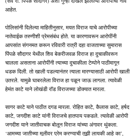
(सर्व रा. पिंपळे सौदागर) अशी गुन्हा दाखल झालेल्या आरोपींची नावे
आहेत.
पोलिसांनी दिलेल्या माहितीनुसार, मयत विराज याचे आरोपीच्या
नातेवाईक तरुणीशी प्रेमसंबंध होते. या कारणावरून आरोपींनी
आपसांत संगनमत करून रविवारी रात्री दहा वाजताच्या सुमारास
पिंपळे सौदागर येथील शिव बेकरीजवळ विराज हा दुचाकीवरून
चालला असताना आरोपींनी त्याच्या दुचाकीला टेम्पोने पाठीमागून
धडक दिली. तो खाली पडल्यानंतर त्याला मारण्यासाठी आरोपी खाली
उतरले. यामुळे घाबरलेला विराज हा पळून जाऊ लागला. त्यावेळी
हेमंत काटे याने लोखंडी रॉड विराजच्या डोक्‍यात मारला.
सागर काटे याने पाठीत दगड मारला. रोहित काटे, कैलास काटे, हर्षद
काटे, जगदीश काटे यांनी विराजचे हातपाय पकडले. त्यावेळी आरोपी
जगदीश याने जातीवाचक बोलून विराज यांच्या अंगावर थुंकला.
‘आमच्या जातीच्या मुलीवर प्रेम करण्याची तुझी लायकी आहे का’,