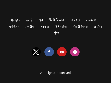
मुखपृष्ठ
क्राईम
पुणे
पिंपरी चिंचवड
महाराष्ट्र
राजकारण
मनोरंजन
राष्ट्रीय
यशोगाथा
विशेष लेख
नोकरीविषयक
आरोग्य
ईतर
All Rights Reserved