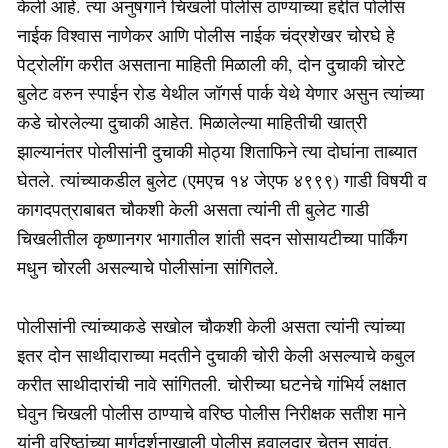
केली आहे. त्या अनुषंगाने चिखली पोलीस ठाण्याच्या हद्दीत पोलीस
नाईक विश्वास नाणेकर आणि पोलीस नाईक चंद्रशेखर चोरघे हे
पेट्रोलींग करीत असताना माहिती मिळाली की, दोन दुचाकी चोरटे
बुलेट वरुन स्पाईन रोड येथील जॉगर्स पार्क येथे येणार असुन त्यांच्या
कडे चोरलेल्या दुचाकी आहेत. मिळालेल्या माहितीची खात्री
झाल्यानंतर पोलीसांनी दुचाकी मोठ्या शिताफिने त्या दोघांना ताब्यात
घेतले. त्यांच्याकडील बुलेट (एमएच १४ जेएफ ४९९९) गाडी विषयी व
कागदपत्राबाबत चौकशी केली असता त्यांनी ती बुलेट गाडी
चिखलीतील कृष्णानगर भागातील शांती सदन सोसायटीच्या पार्किंग
मधुन चोरली असल्याचे पोलीसांना सांगितले.
पोलीसांनी त्यांच्याकडे सखोल चौकशी केली असता त्यांनी त्यांच्या
इतर दोन साथीदाराच्या मदतीने दुचाकी चोरी केली असल्याचे कबुल
करीत साथीदारांची नावे सांगितली. चोरीच्या घटनेचे गांभिर्य लक्षात
घेवुन चिखली पोलीस ठाण्याचे वरिष्ठ पोलीस निरीक्षक सतीश माने
यांनी वरिष्ठांच्या मार्गदर्शनाखाली पोलीस हवालदार चेतन सावंत,