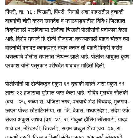
पिंपरी, ता. १६ : चिखली, पिंपरी, निगडी अशा शहरातील दुचाकी
वाहनांची चोरी करुन खानदेश व मराठवाड्यातील विविध जिल्ह्यात
विक्रीसाठी पाठविणाऱ्या टोळीचा चिखली पोलीसांनी पर्दाफाश केला
आहे. विशेष म्हणजे हि टोळी मौजमजा करण्यासाठी वाहन चोरुन त्या
वाहनांची बनावट कागदपत्र तयार करुन ती वाहने विक्री करीत
असल्याचे पोलीस तपासात निष्पन्न झाले आहे. पोलीस आयुक्त कृष्ण
प्रकाश यांनी पत्रकार परीषदेत याबाबत माहिती दिली.
पोलीसांनी या टोळीकडुन एकुण ६१ दुचाकी वाहने असा एकुण १९
लाख २२ हजाराचा मुद्देमाल जप्त केला आहे. गोविंद मुलचंद सोलंकी
(वय – २५, सध्या रा. अंजिठा नगर, पत्र्याचे शेड चिंचवड, मुळगाव-
छाप्रा पोस्ट छोटाटिगरीया, ता. जि. देवास, मध्यप्रदेश), संदेश उर्फ
संजय अंकुश जाधव (वय- २८, रा. गोकुळ हौसिंग सोसायटी, यादव
यांचे घर, मोरेवस्ती, चिखली), सद्दाम अब्दुल शेख (वय- २६, रा.
ताम्हाणे वस्ती, विठ्ठल रुक्मिणी मंदीरा जवळ, ओम साई सोसायटी,