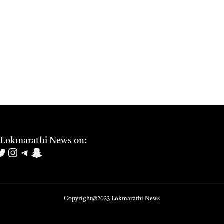
 Lokmarathi News on:
book
uTube
witter
Instagram
Telegram
Snapchat
Copyright@2023
Lokmarathi News