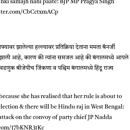
yunki samajh nahi paate: BJP MP Pragya Singh
itter.com/CbCctxmACp
ताफ्यावर झालेल्या हल्ल्यावर प्रतिक्रिया देताना ममता बॅनर्जी
ा झाली आहे, कारण की त्यांना समजल आहे की बंगालमध्ये आपले
डणुक बीजेपीच जिंकणा व पश्चिम बंगालमध्ये हिंदू राज्‍य
ecause she has realised that her rule is about to
lection & there will be Hindu raj in West Bengal:
ttack on the convoy of party chief JP Nadda
r.com/17bKNR3tKc