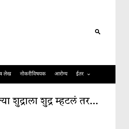
ेष लेख
नोकरीविषयक
आरोग्य
ईतर
या शुद्राला शुद्र म्हटलं तर…