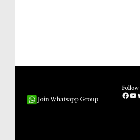
Follow
Face
Yo
T
Join Whatsapp Group