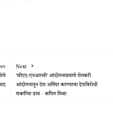
rev
Next
ेणे
‘सीएए-एनआरसी’ आंदोलनाप्रमाणे शेतकरी
्यद
आंदोलनातून देश अस्थिर करण्याचा देशविरोधी
शक्तींचा डाव – कपिल मिश्रा