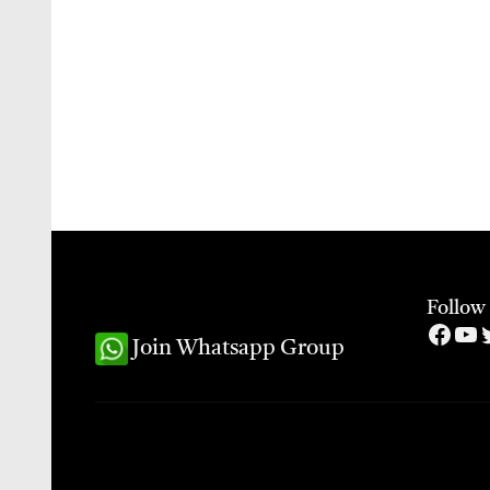
Follow
Face
Yo
T
Join Whatsapp Group