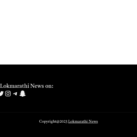
 Lokmarathi News on:
book
uTube
witter
Instagram
Telegram
Snapchat
Copyright@2023
Lokmarathi News