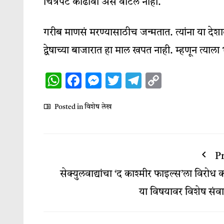
चित्रपट काढावा असं वाटलं नाही.
गरीब माणसं मरण्यासाठीच जन्मतात. त्यांना या द
द्वेषाच्या बाजारात हा माल खपत नाही. म्हणून त्याला
WhatsApp
Facebook
Messenger
Twitter
Telegram
Copy
Link
Posted in
विशेष लेख
P
सेक्युलवाद्यांचा ‘द काश्मीर फाइल्स’ला विरोध क
या विषयावर विशेष संवा