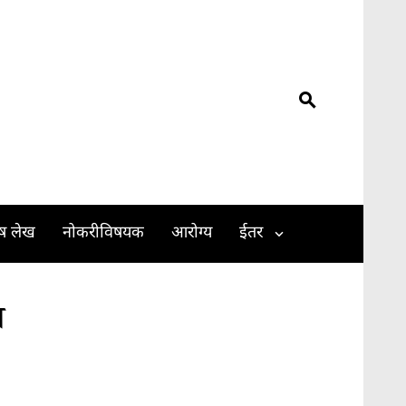
ेष लेख
नोकरीविषयक
आरोग्य
ईतर
त