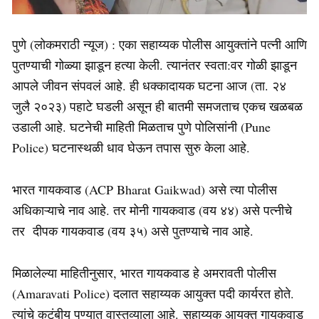
पुणे (लोकमराठी न्यूज) : एका सहाय्यक पोलीस आयुक्तांने पत्नी आणि
पुतण्याची गोळ्या झाडून हत्या केली. त्यानंतर स्वता:वर गोळी झाडून
आपले जीवन संपवलं आहे. ही धक्कादायक घटना आज (ता. २४
जुलै २०२३) पहाटे घडली असून ही बातमी समजताच एकच खळबळ
उडाली आहे. घटनेची माहिती मिळताच पुणे पोलिसांनी (Pune
Police) घटनास्थळी धाव घेऊन तपास सुरु केला आहे.
भारत गायकवाड (ACP Bharat Gaikwad) असे त्या पोलीस
अधिकाऱ्याचे नाव आहे. तर मोनी गायकवाड (वय ४४) असे पत्नीचे
तर दीपक गायकवाड (वय ३५) असे पुतण्याचे नाव आहे.
मिळालेल्या माहितीनुसार, भारत गायकवाड हे अमरावती पोलीस
(Amaravati Police) दलात सहाय्यक आयुक्त पदी कार्यरत होते.
त्यांचे कुटुंबीय पुण्यात वास्तव्याला आहे. सहाय्यक आयुक्त गायकवाड