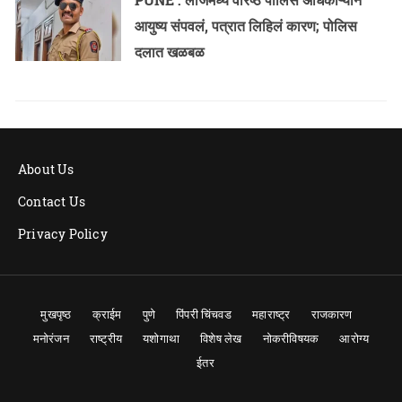
आयुष्य संपवलं, पत्रात लिहिलं कारण; पोलिस
दलात खळबळ
About Us
Contact Us
Privacy Policy
मुखपृष्ठ
क्राईम
पुणे
पिंपरी चिंचवड
महाराष्ट्र
राजकारण
मनोरंजन
राष्ट्रीय
यशोगाथा
विशेष लेख
नोकरीविषयक
आरोग्य
ईतर