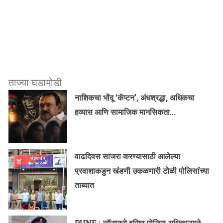
ताज्या घडामोडी
नाशिकचा भोंदू ‘कॅप्टन’, अंधश्रद्धा, अधिकचा
हव्यास आणि सामाजिक मानसिकता…
वाढदिवस साजरा करण्यासाठी आलेल्या
प्रवाशाकडुन खंडणी उकळणारी टोळी पोलिसांच्या
ताब्यात
PUNE : लॉजमध्ये वरिष्ठ पोलिस अधिकाऱ्याने