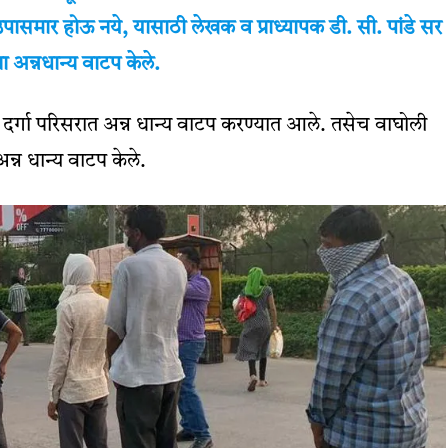
पासमार होऊ नये, यासाठी लेखक व प्राध्यापक डी. सी. पांडे सर
ा अन्नधान्य वाटप केले.
व दर्गा परिसरात अन्न धान्य वाटप करण्यात आले. तसेच वाघोली
न्न धान्य वाटप केले.