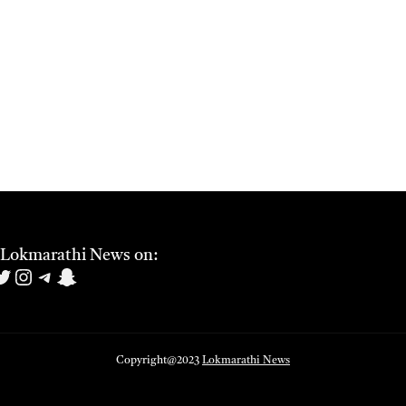
 Lokmarathi News on:
book
uTube
witter
Instagram
Telegram
Snapchat
Copyright@2023
Lokmarathi News