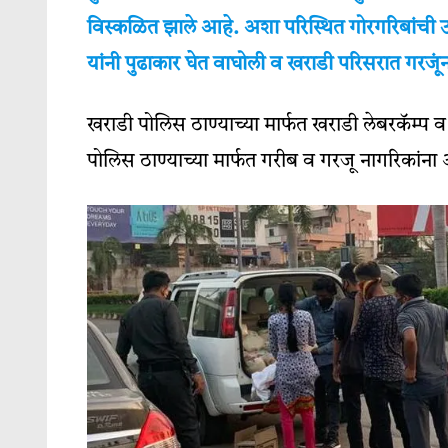
विस्कळित झाले आहे. अशा परिस्थित गोरगरिबांची उ
यांनी पुढाकार घेत वाघोली व खराडी परिसरात गरजूंन
खराडी पोलिस ठाण्याच्या मार्फत खराडी लेबरकॅम्प 
पोलिस ठाण्याच्या मार्फत गरीब व गरजू नागरिकांना अ