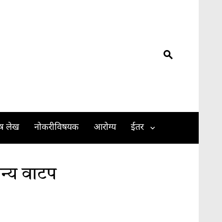
ेष लेख
नोकरीविषयक
आरोग्य
ईतर
ान्य वाटप