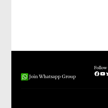
Follow
Face
Yo
T
Join Whatsapp Group