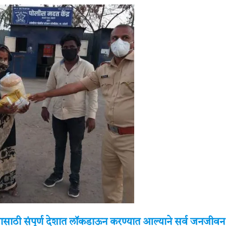
ोखण्यासाठी संपूर्ण देशात लॉकडाऊन करण्यात आल्याने सर्व जनजीवन