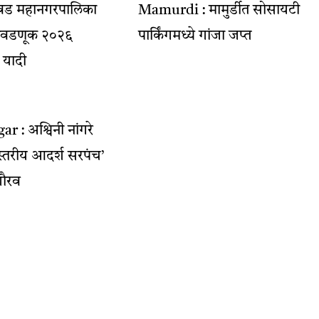
ंचवड महानगरपालिका
Mamurdi : मामुर्डीत सोसायटी
 निवडणूक २०२६
पार्किंगमध्ये गांजा जप्त
 यादी
r : अश्विनी नांगरे
यस्तरीय आदर्श सरपंच’
 गौरव