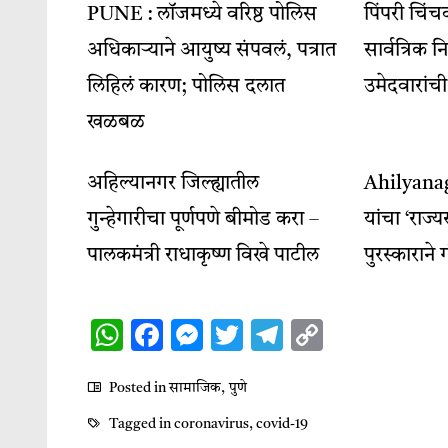
PUNE : लॉजमध्ये वरिष्ठ पोलिस
पिंपरी चि
अधिकाऱ्याने आयुष्य संपवलं, पत्रात
सार्वत्रिक
लिहिलं कारण; पोलिस दलात
उमेदवारांची
खळबळ
अहिल्यानगर जिल्ह्यातील
Ahilyanaga
गुन्हेगारीचा पूर्णपणे बीमोड करा –
यांचा ‘राज्
पालकमंत्री राधाकृष्ण विखे पाटील
पुरस्काराने
WhatsApp
Facebook
Messenger
Twitter
Telegram
Copy
Link
Posted in
सामाजिक
,
पुणे
Tagged in
coronavirus
,
covid-19