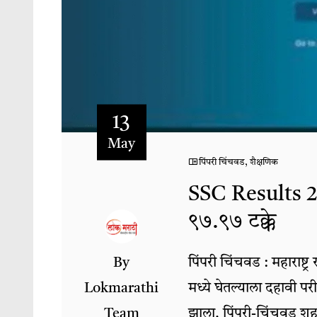
13
May
पिंपरी चिंचवड
,
शैक्षणिक
SSC Results 2
९७.९७ टक्के
By
पिंपरी चिंचवड : महाराष्ट्
Lokmarathi
मध्ये घेतल्याला दहावी प
Team
झाला. पिंपरी-चिंचवड शहर