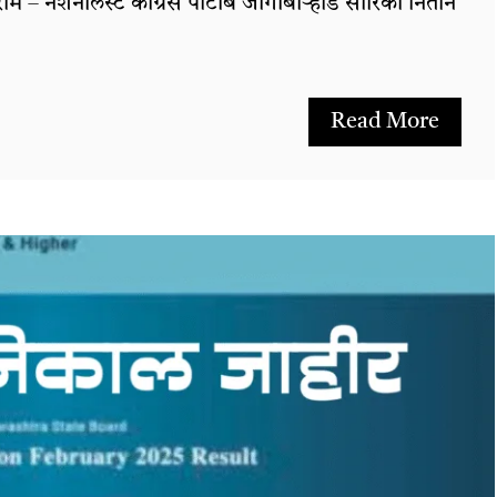
ाम – नॅशनलिस्ट काँग्रेस पार्टीब जागाबोऱ्हाडे सारिका नितीन
Read More