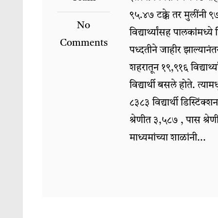
९५.४७ टक्के तर मुलींनी ९
No
विद्यार्थ्यांसह पालकांम
Comments
पध्दतीने जाहीर झाल्यानंतर
शहरातून १९,९१६ विद्यार्थ्
विद्यार्थी बसले होते. त्या
८३८३ विद्यार्थी डिस्टिंक्
श्रेणीत ३,५८७ , पास श्
माध्यमांच्या शाळांनी...