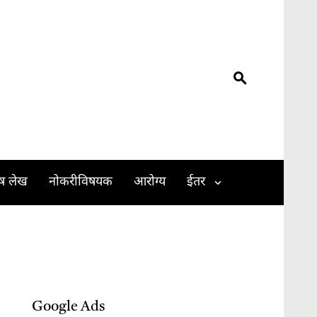
ेष लेख
नोकरीविषयक
आरोग्य
ईतर
Google Ads