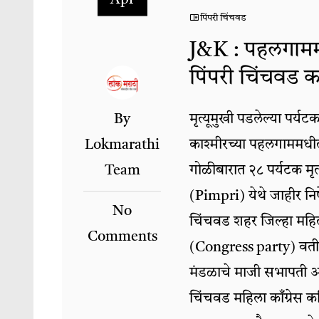
पिंपरी चिंचवड
J&K : पहलगामम
पिंपरी चिंचवड का
By
मृत्यूमुखी पडलेल्या पर्यटक
Lokmarathi
काश्मीरच्या पहलगाममधील 
Team
गोळीबारात २८ पर्यटक मृत्
(Pimpri) येथे जाहीर निषे
No
चिंचवड शहर जिल्हा महिला
Comments
(Congress party) वतीने 
मंडळाचे माजी सभापती अ
चिंचवड महिला काँग्रेस 