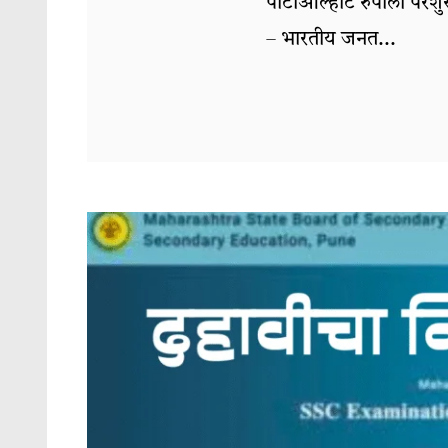
पार्टीआल्हाट रुपाली परशुर
– भारतीय जनत...