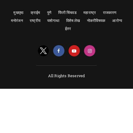
मुखपृष्ठ
क्राईम
पुणे
पिंपरी चिंचवड
महाराष्ट्र
राजकारण
मनोरंजन
राष्ट्रीय
यशोगाथा
विशेष लेख
नोकरीविषयक
आरोग्य
ईतर
All Rights Reserved