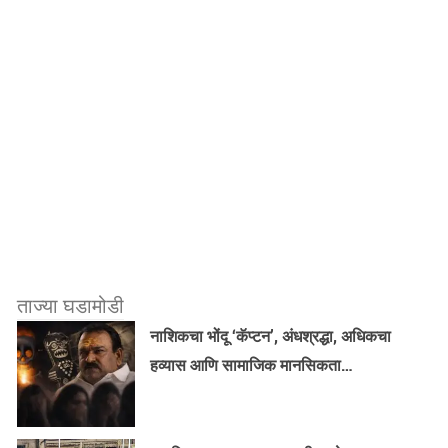
ताज्या घडामोडी
नाशिकचा भोंदू ‘कॅप्टन’, अंधश्रद्धा, अधिकचा
हव्यास आणि सामाजिक मानसिकता…