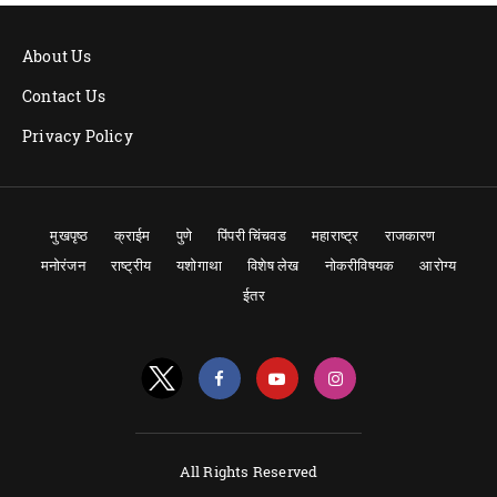
About Us
Contact Us
Privacy Policy
मुखपृष्ठ
क्राईम
पुणे
पिंपरी चिंचवड
महाराष्ट्र
राजकारण
मनोरंजन
राष्ट्रीय
यशोगाथा
विशेष लेख
नोकरीविषयक
आरोग्य
ईतर
All Rights Reserved