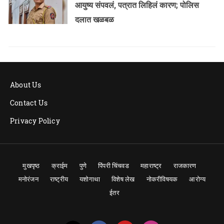
आयुष्य संपवलं, पत्रात लिहिलं कारण; पोलिस
दलात खळबळ
About Us
Contact Us
Privacy Policy
मुखपृष्ठ
क्राईम
पुणे
पिंपरी चिंचवड
महाराष्ट्र
राजकारण
मनोरंजन
राष्ट्रीय
यशोगाथा
विशेष लेख
नोकरीविषयक
आरोग्य
ईतर