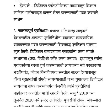
ईसंपर्क – डिजिटल प्लॅटफॉर्मसच्या माध्यमातून विपणन
साहित्य पर्सनलाइज करून शेयर करण्यासाठी मदत करणारे
साधन
सातत्यपूर्ण प्रशिक्षण:
बजाज अलियान्झ लाइफने
देशभरातील आपल्या प्रतिनिधींना बदलत्या व्यावसायिक
वातावरणात मदत करण्यासाठी शिस्तबद्ध प्रशिक्षण यंत्रणा
सुरू केली. डिजिटल वातावरणात ग्राहकांना कसा संपर्क
साधायचा (उदा. व्हिडिओ कॉल कसा करावा) इथपासून त्यांना
ग्राहकांच्या गरजा पूर्ण करण्यासाठी लागणाऱ्या सर्व प्रकारच्या
मदतीपर्यंत, जीवन विमाविषयक समतोल सल्ला देण्यापासून
किंवा ग्राहकांशी संपर्क साधण्यासाठी नव्या युगातल्या डिजिटल
साधनांचा वापर करण्यापर्यंत कंपनीने त्यांचे प्रतिनिधी
माहीतदार असतील याची खात्री केली. यामुळे 2019 च्या
तुलनेत 2020 मधे इन्स्टालर्नवरील युजर्सची संख्या जवळपास
दुपटीने वाढली आणि त्यावर घालवण्यात आलेला वेळ (तास)