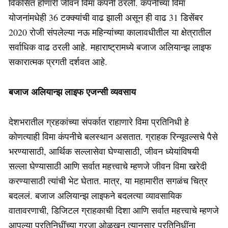
विकसित होणारी जीवन विमा कंपनी ठरली. कंपनीच्या विमा
योजनांमधेही 36 टक्क्यांची वाढ झाली असून ही वाढ 31 डिसेंबर
2020 रोजी संपलेल्या नऊ महिन्यांच्या कालावधीतील या क्षेत्रातील
सर्वाधिक वाढ ठरली आहे. महाराष्ट्रामध्ये बजाज अलियान्झ लाइफ
सकारात्मक प्रगती दर्शवत आहे.
बजाज अलियान्झ लाइफ एजन्सी व्यवसाय
देशभरातील ग्रहकांच्या संपर्कात राहाणारे विमा प्रतिनिधी हे
कोणत्याही विमा कंपनीचे बलस्थान असतात. ग्राहक रिन्यूवल्सचे पैसे
भरण्यासाठी, आर्थिक सल्लासेवा घेण्यासाठी, जीवन ध्येयांविषयी
सल्ला घेण्यासाठी आणि सर्वात महत्त्वाचे म्हणजे जीवन विमा खरेदी
करण्यासाठी त्यांची भेट घेतात. मात्र, या महामारीत सगळंच चित्र
बदललं. बजाज अलियान्झ लाइफने बदलत्या व्यावसायिक
वातावरणाची, डिजिटल ग्राहकाची दिशा आणि सर्वात महत्त्वाचे म्हणजे
आपल्या प्रतिनिधींच्या गरजा ओळखून त्यानुसार प्रतिनिधींना