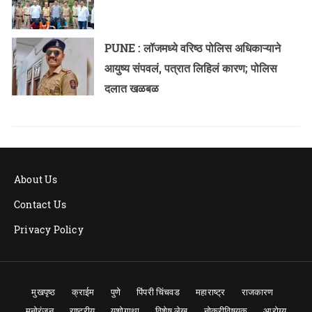
PUNE : लॉजमध्ये वरिष्ठ पोलिस अधिकाऱ्याने
आयुष्य संपवलं, पत्रात लिहिलं कारण; पोलिस
दलात खळबळ
About Us
Contact Us
Privacy Policy
मुखपृष्ठ
क्राईम
पुणे
पिंपरी चिंचवड
महाराष्ट्र
राजकारण
मनोरंजन
राष्ट्रीय
यशोगाथा
विशेष लेख
नोकरीविषयक
आरोग्य