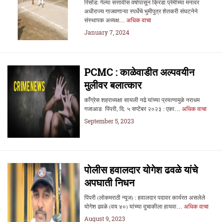
रिसोड: गेल्या सत्तावीस वर्षापासून क्रिडा प्रेमीच्या मनावर
अधीराज्य गाजवणाऱ्या स्पर्धेचे भुमीपुत्र शेतकरी संघटनेने
संस्थापक अध्यक्ष…
अधिक वाचा
January 7, 2024
PCMC : काळेवाडीत अल्पवयीन
मुलीवर बलात्कार
काँग्रेस शहराध्यक्षा सायली नढे यांच्या प्रयत्नामुळे नराधम
गजाआड पिंपरी, दि. ५ सप्टेंबर २०२३ : एका…
अधिक वाचा
September 5, 2023
पोलीस हवालदार योगेश ढवळे यांचे
अपघाती निधन
पिंपरी (लोकमराठी न्यूज) : हवालदार पदावर कार्यरत असलेले
योगेश ढवळे (वय ४०) यांच्या दुचाकीला हायवा…
अधिक वाचा
August 9, 2023