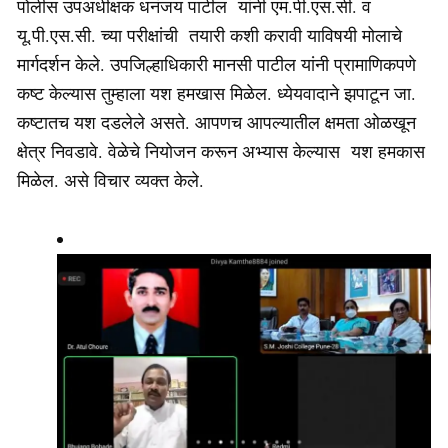
पोलीस उपअधीक्षक धनंजय पाटील यांनी एम.पी.एस.सी. व
यू.पी.एस.सी. च्या परीक्षांची तयारी कशी करावी याविषयी मोलाचे
मार्गदर्शन केले. उपजिल्हाधिकारी मानसी पाटील यांनी प्रामाणिकपणे
कष्ट केल्यास तुम्हाला यश हमखास मिळेल. ध्येयवादाने झपाटून जा.
कष्टातच यश दडलेले असते. आपणच आपल्यातील क्षमता ओळखून
क्षेत्र निवडावे. वेळेचे नियोजन करून अभ्यास केल्यास यश हमकास
मिळेल. असे विचार व्यक्त केले.