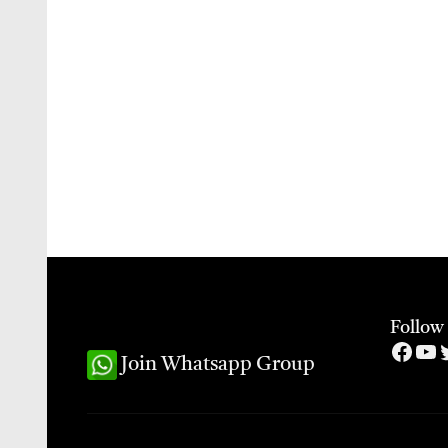
Follow
Face
Yo
T
Join Whatsapp Group