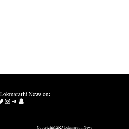
 Lokmarathi News on:
book
uTube
witter
Instagram
Telegram
Snapchat
Copyright@2023
Lokmarathi News