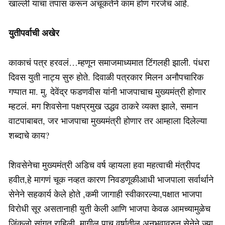
खाल्ली याचा तपास करून अचूकतेने काम होणं गरजेचं आहे.
युतीपर्वाची अखेर
काकाचं पत्र हरवलं…म्हणून समाजमाध्यमात टिंगलही झाली. पंधरा
दिवस युती नाट्य सुरु होते. दिवाळी पत्रकार मिलन अनौपचारिक
गप्पात मा. मु. देवेंद्र फडणवीस यांनी भाजपाचाच मुख्यमंत्री होणार
म्हटलं. मग शिवसेना पक्षप्रमुख उद्धव ठाकरे व्यक्त झाले, समान
वाटपाबाबत, जर भाजपाचा मुख्यमंत्री होणार तर आम्हाला दिलेल्या
शब्दाचे काय?
शिवसेनेचा मुख्यमंत्री अडिच वर्ष व्हायला हवा महत्वाची मंत्रीपद
हवीत,हे मागणं चूक नव्हत कारण निवडणूकीआधी भाजपाला सर्वार्थाने
सेनेने सहकार्य केले होते ,कमी जागाही स्वीकारल्या,पक्षात भाजपा
विरोधी सूर असतानाही युती केली आणि भाजपा केवळ आमच्यामुळेच
जिंकलो सांगत राहिली. मागील पाच वर्षातील अनुभवावरुन सेनेने ज्या