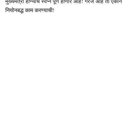
मुख्यमंत्री होण्याचे स्वप्न पूर्ण होणार आहे! गरज आहे ती एकीने
नियोनबद्ध काम करण्याची!