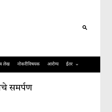
ेष लेख
नोकरीविषयक
आरोग्य
ईतर
णाचे समर्पण