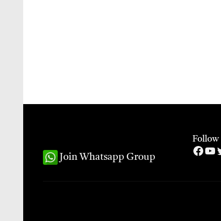
Follow
Face
Yo
T
Join Whatsapp Group