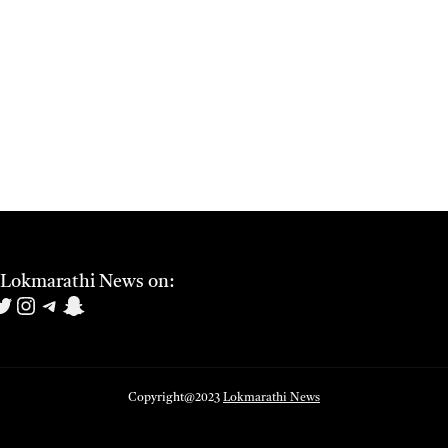
 Lokmarathi News on:
book
uTube
witter
Instagram
Telegram
Snapchat
Copyright@2023
Lokmarathi News