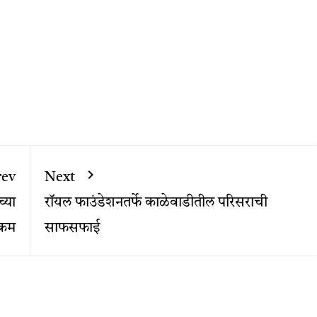
rev
Next
्या
रॉयल फाउंडेशनतर्फे काळेवाडीतील परिसराची
्रम
साफसफाई