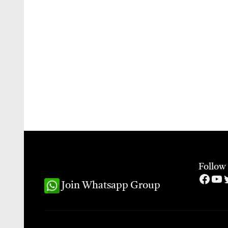
Follow
Face
Yo
T
Join Whatsapp Group