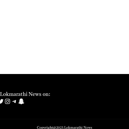
 Lokmarathi News on:
book
uTube
witter
Instagram
Telegram
Snapchat
Copyright@2023
Lokmarathi News