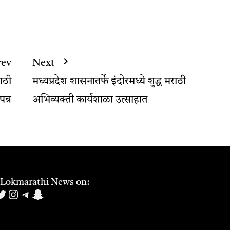
rev
Next
ाठी
मध्यप्रदेश शासनातर्फे इंदोरमध्ये शुद्ध मराठी
न्न
अभिव्यक्ती कार्यशाळा उत्साहात
 Lokmarathi News on:
book
uTube
witter
Instagram
Telegram
Snapchat