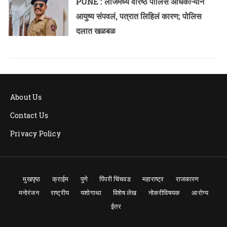
PUNE : लॉजमध्ये वरिष्ठ पोलिस अधिकाऱ्याने
आयुष्य संपवलं, पत्रात लिहिलं कारण; पोलिस
दलात खळबळ
About Us
Contact Us
Privacy Policy
मुखपृष्ठ
क्राईम
पुणे
पिंपरी चिंचवड
महाराष्ट्र
राजकारण
मनोरंजन
राष्ट्रीय
यशोगाथा
विशेष लेख
नोकरीविषयक
आरोग्य
ईतर