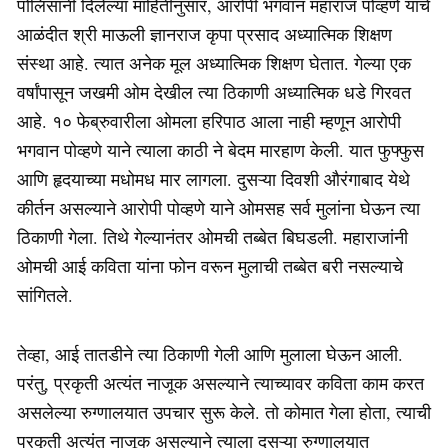
पोलिसांनी दिलेल्या माहितीनुसार, आरोपी भगवान महाराज पोव्हणे याचे
आळंदीत श्री माऊली ज्ञानराज कृपा प्रसाद अध्यात्मिक शिक्षण
संस्था आहे. त्यात अनेक मूल अध्यात्मिक शिक्षण घेतात. गेल्या एक
वर्षांपासून जखमी ओम देखील त्या ठिकाणी अध्यात्मिक धडे गिरवत
आहे. १० फेब्रुवारीला ओमला हरिपाठ आला नाही म्हणून आरोपी
भगवान पोव्हणे याने त्याला काठी ने बेदम मारहाण केली. यात फुफ्फुस
आणि हृदयाच्या मधोमध मार लागला. दुसऱ्या दिवशी औरंगाबाद येथे
कीर्तन असल्याने आरोपी पोव्हणे याने ओमसह सर्व मुलांना घेऊन त्या
ठिकाणी गेला. तिथे गेल्यानंतर ओमची तब्बेत बिघडली. महाराजांनी
ओमची आई कविता यांना फोन वरून मुलाची तब्बेत बरी नसल्याचे
सांगितले.
तेव्हा, आई तातडीने त्या ठिकाणी गेली आणि मुलाला घेऊन आली.
परंतु, प्रकृती अत्यंत नाजूक असल्याने त्याच्यावर कविता काम करत
असलेल्या रुग्णालयात उपचार सुरू केले. तो कोमात गेला होता, त्याची
प्रकृती अत्यंत नाजूक असल्याने त्याला दुसऱ्या रुग्णालयात