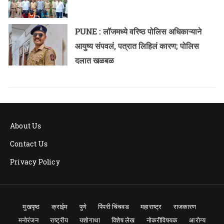
PUNE : लॉजमध्ये वरिष्ठ पोलिस अधिकाऱ्याने
आयुष्य संपवलं, पत्रात लिहिलं कारण; पोलिस
दलात खळबळ
About Us
Contact Us
Privacy Policy
मुखपृष्ठ
क्राईम
पुणे
पिंपरी चिंचवड
महाराष्ट्र
राजकारण
मनोरंजन
राष्ट्रीय
यशोगाथा
विशेष लेख
नोकरीविषयक
आरोग्य