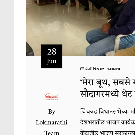
28
Jun
पिंपरी चिंचवड
,
राजकारण
‘मेरा बूथ, सबसे 
सौदागरमध्ये थेट प
By
चिंचवड विधानसभेच्या महिल
Lokmarathi
देशभरातील भाजप कार्यकर्त्
Team
केंद्रातील भाजप सरकारला 