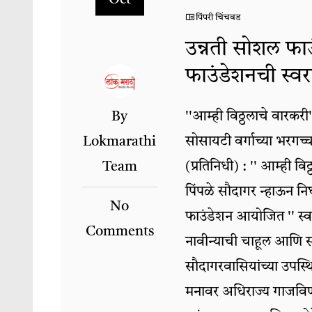
पिंपरी चिंचवड
उन्नती सोशल फाउ
फाउंडेशनची स्वर
By
''आम्ही विठ्ठलाचे वारकरी
Lokmarathi
सोसायटी वर्गाच्या भरगच्
Team
(प्रतिनिधी) : '' आम्ही व
पिंपळे सौदागर न्हाऊन निघ
No
फाउंडेशन आयोजित '' स्वर
Comments
नावीन्याची चाहूल आणि स
सौदागरवासियांच्या उपस्
मनावर अधिराज्य गाजविणाऱ