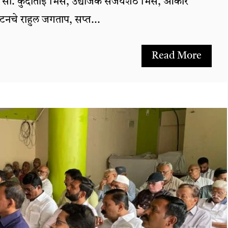
ॉ. सौ. कुंदाताई भिसे, उद्योजक संजयशेठ भिसे, ओंकार
यटनचे राहुल जगताप, सप्त...
Read More