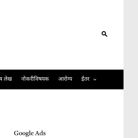
ेष लेख
नोकरीविषयक
आरोग्य
ईतर
Google Ads