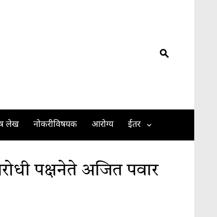
ेष लेख
नोकरीविषयक
आरोग्य
ईतर
विरोधी पक्षनेते अजित पवार