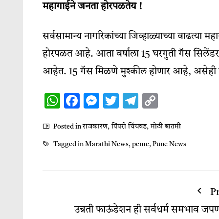
महागाईने जनता होरपळतेय !
सर्वसामान्य नागरिकांच्या जिव्हाळ्याच्या वाढत्या 
होरपळत आहे. आता वर्षाला 15 घरगुती गॅस सिलेंड
आहेत. 15 गॅस मिळणे मुश्कील होणार आहे, असेही व
WhatsApp
Facebook
Messenger
Twitter
Telegram
Copy
Link
Posted in
राजकारण
,
पिंपरी चिंचवड
,
मोठी बातमी
Tagged in
Marathi News
,
pcmc
,
Pune News
P
उन्नती फाऊंडेशन ही सर्वधर्म समभाव जपण