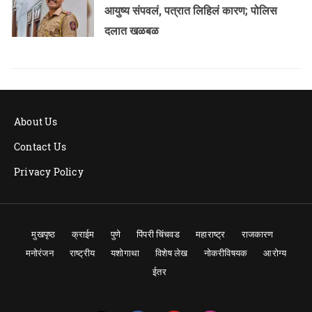
आयुष्य संपवलं, पत्रात लिहिलं कारण; पोलिस
दलात खळबळ
About Us
Contact Us
Privacy Policy
मुखपृष्ठ
क्राईम
पुणे
पिंपरी चिंचवड
महाराष्ट्र
राजकारण
मनोरंजन
राष्ट्रीय
यशोगाथा
विशेष लेख
नोकरीविषयक
आरोग्य
ईतर