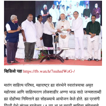
व्हिडिओ पहा
https://fb.watch/7mihnlWzG-/
मातंग साहित्य परिषद, महाराष्ट्र ह्या संस्थेने स्वातंत्र्याचा अमृत
महोत्सव आणि साहित्यरत्न लोकशाहीर अण्णा भाऊ साठे जन्मशताब्दी
ह्या दोहोंच्या निमित्ताने ह्या सोहळ्याचे आयोजन केले होते. ह्या प्रसंगी
पिंपरी येथे संपन्न झालेल्या ८९ व्या आ.भा.मराठी साहित्य संमेलनाचे