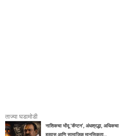
ताज्या घडामोडी
नाशिकचा भोंदू ‘कॅप्टन’, अंधश्रद्धा, अधिकचा
हव्यास आणि सामाजिक मानसिकता…