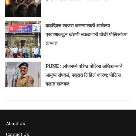
वाढदिवस साजरा करण्यासाठी आलेल्या
प्रवाशाकडुन खंडणी उकळणारी टोळी पोलिसांच्या
ताब्यात
PUNE : लॉजमध्ये वरिष्ठ पोलिस अधिकाऱ्याने
आयुष्य संपवलं, पत्रात लिहिलं कारण; पोलिस
दलात खळबळ
About Us
Contact Us